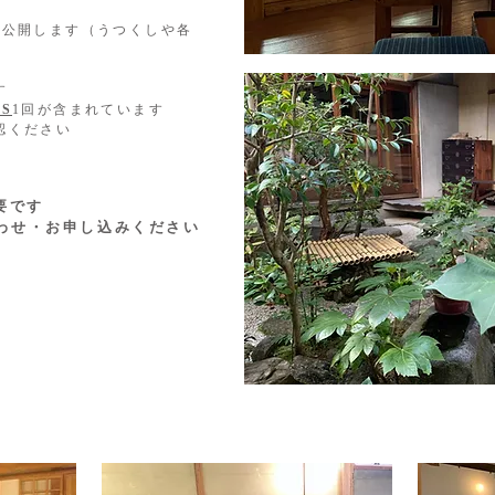
を公開します（うつくしや各
す
S
1回が含まれています
認ください
要です
合わせ・お申し込みください