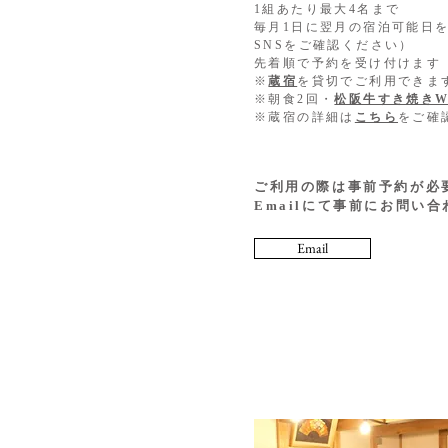
1組あたり最大4名まで
毎月1日に翌月の宿泊可能日
SNSをご確認ください）
先着順で予約を受け付けます
※
蔵宿
を貸切でご利用できま
※朝食2回・
松阪牛すき焼きW
​※蔵宿の詳細は
こちら
をご確
ご利用の際は事前予約が必
Emailにて事前にお問い
Email