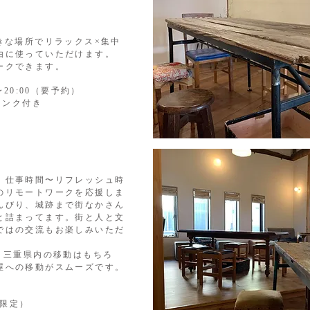
きな場所でリラックス×集中
自由に使っていただけます。
ークできます。
〜20:00（要予約）
リンク付き
ら、仕事時間〜リフレッシュ時
けのリモートワークを応援しま
んびり、城跡まで街なかさん
ッと詰まってます。
街と人と文
゙はの交流もお楽しみいただ
、三重県内の移動はもちろ
の移動がスムーズです。
組限定）