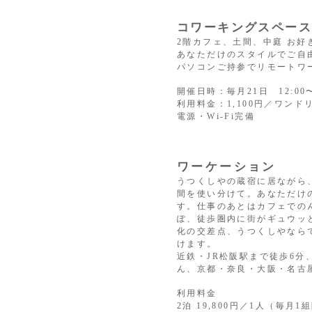
コワーキングスペース
2階カフェ、土間、中庭 お好
あなただけのスタイルでご
パソコンご持参でリモートワ
開催日時：毎月21日 12:00
利用料金：1,100円／ワンド
電源・Wi-Fi完備
ワーケーション
うつくしやの蔵宿に居なが
間を使い分けて。
あなただ
す。
仕事のあとはカフェでの
ぽ、徒歩圏内に街がギュウ
化の交差点、うつくしやならて
けます。
近鉄・JR松阪駅まで徒歩6分
ん、京都・奈良・大阪・名古屋へ
利用料金
2泊 19,800円／1人（毎月1