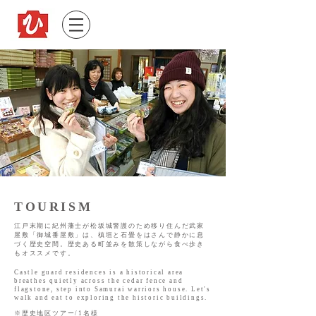
TOURISM
江戸末期に紀州藩士が松坂城警護のため移り住んだ武家
屋敷「御城番屋敷」は、槙垣と石畳をはさんで静かに息
づく歴史空間。
歴史ある町並みを散策しながら食べ歩き
もオススメです。
Castle guard residences is a historical area
breathes quietly across the cedar fence and
flagstone, step into Samurai warriors house. Let's
walk and eat to exploring the historic buildings.
※歴史地区ツアー/1名様