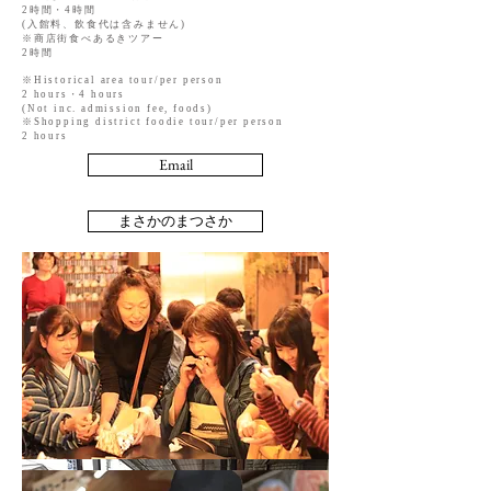
2時間・4時間
(入館料、飲食代は含みません)
※商店街食べあるきツアー
2時間
※Historical area tour/per person
2 hours・4 hours
(Not inc. admission fee, foods)
※Shopping district foodie tour/per person
2 hours
Email
まさかのまつさか